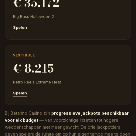
€ 35.172
Big Bass Halloween 2
Spelen
VESTIBULE
€ 8.215
Retro Reels Extreme Heat
Spelen
Bij Betarino Casino zijn
progressieve jackpots beschikbaar
voor elk budget
— van voorzichtige inzetten tot hogere
weddenschappen met meer gewicht. De drie jackpottiers
geven spelers de ruimte om op hun eigen tempo mee te doen