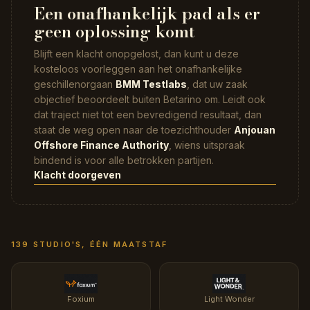
Een onafhankelijk pad als er
geen oplossing komt
Blijft een klacht onopgelost, dan kunt u deze
kosteloos voorleggen aan het onafhankelijke
geschillenorgaan
BMM Testlabs
, dat uw zaak
objectief beoordeelt buiten Betarino om. Leidt ook
dat traject niet tot een bevredigend resultaat, dan
staat de weg open naar de toezichthouder
Anjouan
Offshore Finance Authority
, wiens uitspraak
bindend is voor alle betrokken partijen.
Klacht doorgeven
139 STUDIO'S, ÉÉN MAATSTAF
Foxium
Light Wonder