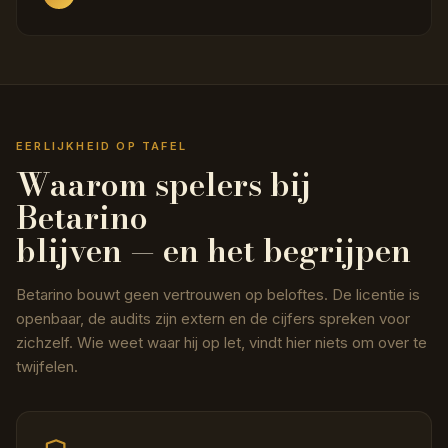
EERLIJKHEID OP TAFEL
Waarom spelers bij
Betarino
blijven — en het begrijpen
Betarino bouwt geen vertrouwen op beloftes. De licentie is
openbaar, de audits zijn extern en de cijfers spreken voor
zichzelf. Wie weet waar hij op let, vindt hier niets om over te
twijfelen.