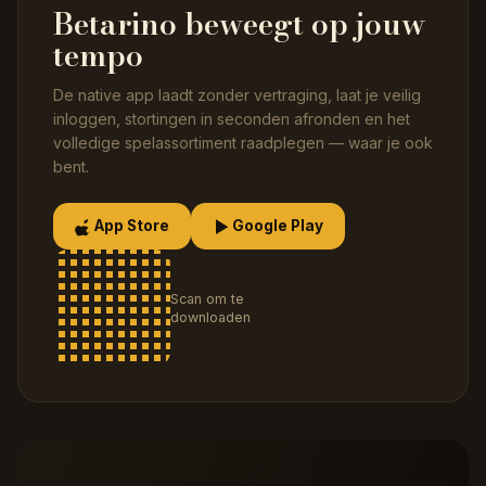
Betarino beweegt op jouw
tempo
De native app laadt zonder vertraging, laat je veilig
inloggen, stortingen in seconden afronden en het
volledige spelassortiment raadplegen — waar je ook
bent.
App Store
Google Play
Scan om te
downloaden