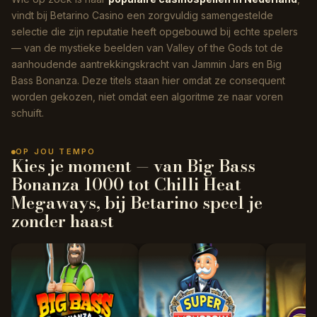
vindt bij Betarino Casino een zorgvuldig samengestelde
selectie die zijn reputatie heeft opgebouwd bij echte spelers
— van de mystieke beelden van Valley of the Gods tot de
aanhoudende aantrekkingskracht van Jammin Jars en Big
Bass Bonanza. Deze titels staan hier omdat ze consequent
worden gekozen, niet omdat een algoritme ze naar voren
schuift.
OP JOU TEMPO
Kies je moment — van Big Bass
Bonanza 1000 tot Chilli Heat
Megaways, bij Betarino speel je
zonder haast