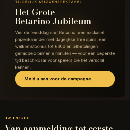
TIJDELIJK SEIZOENSPEKTAKEL
Het Grote
Betarino Jubileum
Vier de feestdag met Betarino: een exclusief
prijzenkalender met dagelijkse free spins, een
welkomstbonus tot €300 en uitbetalingen
gemiddeld binnen 9 minuten — voor een beperkte
tijd beschikbaar voor spelers die het verschil
kennen.
Meld u aan voor de campagne
UW ENTREE
Van aanmelding tot eerste