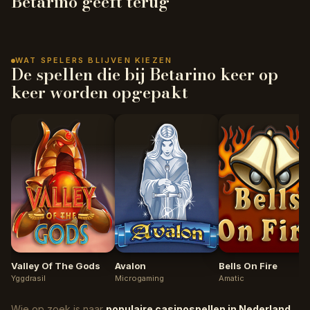
Betarino geeft terug
WAT SPELERS BLIJVEN KIEZEN
De spellen die bij Betarino keer op
keer worden opgepakt
Valley Of The Gods
Avalon
Bells On Fire
Yggdrasil
Microgaming
Amatic
Wie op zoek is naar
populaire casinospellen in Nederland
,