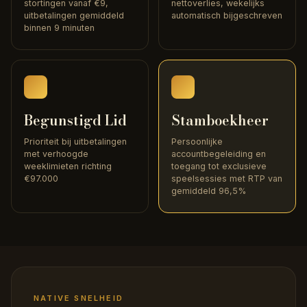
stortingen vanaf €9,
nettoverlies, wekelijks
uitbetalingen gemiddeld
automatisch bijgeschreven
binnen 9 minuten
Begunstigd Lid
Stamboekheer
Prioriteit bij uitbetalingen
Persoonlijke
met verhoogde
accountbegeleiding en
weeklimieten richting
toegang tot exclusieve
€97.000
speelsessies met RTP van
gemiddeld 96,5%
NATIVE SNELHEID