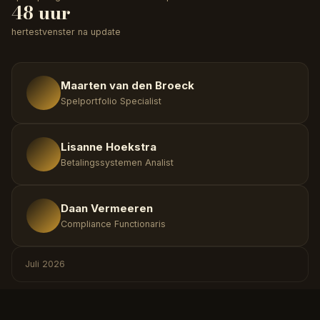
48 uur
hertestvenster na update
Maarten van den Broeck
Spelportfolio Specialist
Lisanne Hoekstra
Betalingssystemen Analist
Daan Vermeeren
Compliance Functionaris
Juli 2026